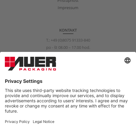
Prístupnosť
Impressum
KONTAKT
T.:
+49 (0)8075 91333-840
po - št 08.00 – 17.00 hod.
pi 08.00 – 15.00 hod.
info@auer-packaging.com
SÚKROMNÝ ZÁKAZNÍK?