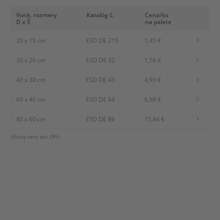
Vonk. rozmery
Katalóg č.
Cena/ks
D x Š
na palete
20 x 15 cm
ESD DE 215
1,45 €
30 x 20 cm
ESD DE 32
1,56 €
40 x 30 cm
ESD DE 43
4,93 €
60 x 40 cm
ESD DE 64
6,98 €
80 x 60 cm
ESD DE 86
15,84 €
Všetky ceny bez DPH