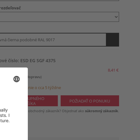
rozdeľovač
vná čierna podobné RAL 9017
ové číslo: ESD EG SGF 4375
8,41 €
 plus
Náklady na dopravu
)
avené na odoslanie o cca 5 týždne
Nie ste obchodný zákazník? Objednať ako
súkromný zákazník
.