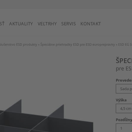
Svätý Vincent a Grenadíny
SŤ
AKTUALITY
VEĽTRHY
SERVIS
KONTAKT
slušenstvo ESD produkty
»
Špeciálne priehradky ESD pre ESD europrepravky
»
ESD EG S
ŠPEC
pre E
Prevede
Výška
Pozdĺžny