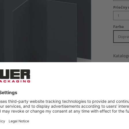
Priečny 
Farba
Dopra
Katalog
Cena/ks
(bez DPH,
Pripr