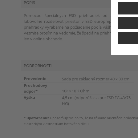
POPIS
Pomocou špeciálnych ESD priehradiek od AUER Packag
ľubovoľne rozdeľovať priestor v ESD europrepravke. Funkčn
priehradky vyrábame na požiadanie podľa vášho individuálne
Vezmite prosím na vedomie, že špeciálne priehradky možno k
len v online obchode.
PODROBNOSTI
Prevedenie
Sada pre základný rozmer 40 x 30 cm
Prechodový
10³ < 10¹⁰ Ohm
odpor*
Výška
4,5 cm (odporúča sa pre ESD EG 43/75
HG)
*
Upozornenie:
Upozorňujeme na to, že na základe orientácie prúdenia
elektrickým vlastnostiam hotového dielu.