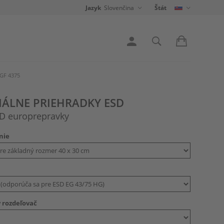
Jazyk
Slovenčina
Štát
GF 4375
IÁLNE PRIEHRADKY ESD
SD europrepravky
nie
 rozdeľovač