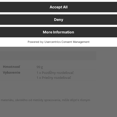
INFOR
ing môžete
Elektricky vodivý materiál
In
é špeciálne
Individálne zhotovenie
a 
ho zadania.
Presne predfrézovaný zasúvací systém
onfigurovať
Prispôsobené eurorozmeru
Hmotnosť
99 g
Vybavenie
1 x Pozdĺžny rozdeľovač
1 x Priečny rozdeľovač
 materiálu, závislého od metódy spracovania, môže dôjsť k rôznym