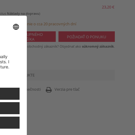
23,20 €
 plus
Náklady na dopravu
)
avené na odoslanie o cca 20 pracovných dní
Nie ste obchodný zákazník? Objednať ako
súkromný zákazník
.
MÁCIE O PRODUKTE
formácie o bezpečnosti
Verzia pre tlač
zhode výrobku