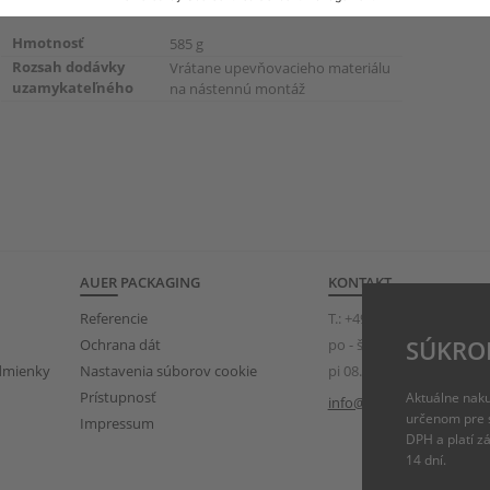
Hmotnosť
585 g
Rozsah dodávky
Vrátane upevňovacieho materiálu
uzamykateľného
na nástennú montáž
AUER PACKAGING
KONTAKT
Referencie
T.:
+49 (0)8075 91333-840
SÚKRO
Ochrana dát
po - št 08.00 – 17.00 hod.
dmienky
Nastavenia súborov cookie
pi 08.00 – 15.00 hod.
Prístupnosť
Aktuálne naku
info@auer-packaging.co
určenom pre 
Impressum
DPH a platí z
14 dní.