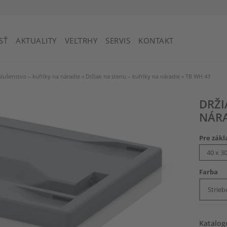
Svätý Vincent a Grenadíny
SŤ
AKTUALITY
VEĽTRHY
SERVIS
KONTAKT
slušenstvo – kufríky na náradie
»
Držiak na stenu – kufríky na náradie
»
TB WH 43
DRŽI
NÁR
Pre zákl
Farba
Strie
Katalog