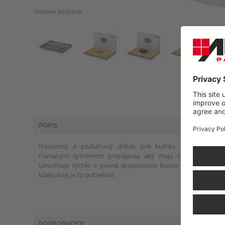
Obrázok podobné
POPIS
Nástenný a podlahový držiak pre kufríky na náradie j
rovnakým systémom prepájania, aký majú všetky kufríky n
Umožňuje rýchle a pevné pripevnenie boxov na stenu aleb
kdekoľvek je to potrebné.
PODROBNOSTI