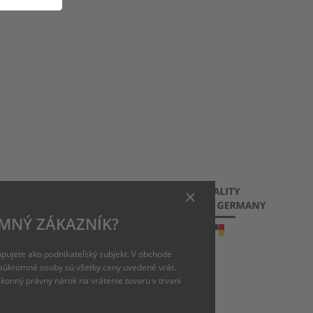
MNÝ ZÁKAZNÍK?
pujete ako podnikateľský subjekt. V obchode
m
súkromné osoby sú všetky ceny uvedené vrát.
ákonný právny nárok na vrátenie tovaru v trvaní