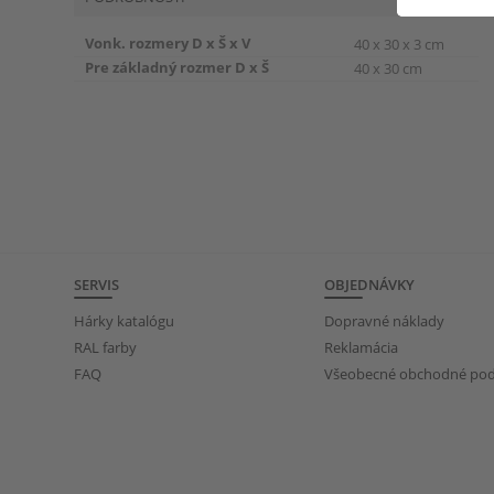
Vonk. rozmery D x Š x V
40 x 30 x 3 cm
Pre základný rozmer D x Š
40 x 30 cm
SERVIS
OBJEDNÁVKY
Hárky katalógu
Dopravné náklady
RAL farby
Reklamácia
FAQ
Všeobecné obchodné po