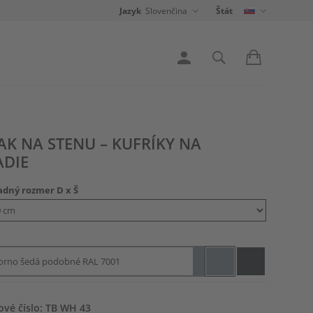
Jazyk
Slovenčina
Štát
AK NA STENU – KUFRÍKY NA
ADIE
adný rozmer D x Š
borno šedá podobné RAL 7001
ové číslo: TB WH 43