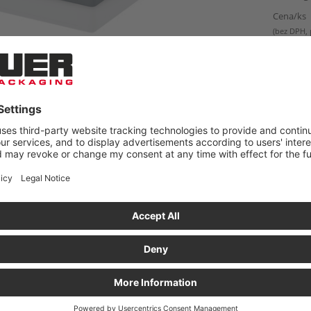
Cena/ks
(bez DPH,
Pripr
INFOR
e vybavený
Na pripevnenie kufríkov na náradie
In
a náradie.
Horizontálna alebo vertikálna montáž
a 
o podlahu,
Uzamykanie a odomykanie v priebehu
niekoľkých sekúnd