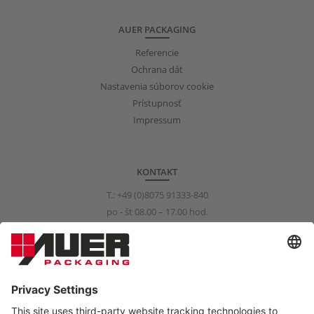
AUER PACKAGING
Referencie
Ochrana dát
Nastavenia súborov cookie
Prístupnosť
Impressum
KONTAKT
T.:
+49 (0)8075 91333-840
po - št 08.00 – 17.00 hod.
pi 08.00 – 15.00 hod.
info@auer-packaging.com