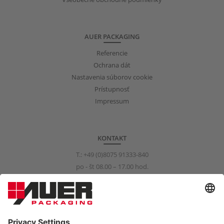
AUER PACKAGING
Referencie
Ochrana dát
Nastavenia súborov cookie
Prístupnosť
Impressum
KONTAKT
T.:
+49 (0)8075 91333-840
po - št 08.00 – 17.00 hod.
pi 08.00 – 15.00 hod.
info@auer-packaging.com