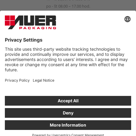
po - št 08.00 – 17.00 hod.
pi 08.00 – 15.00 hod.
info@auer-packaging.com
SÚKROMNÝ ZÁKAZNÍK?
Aktuálne nakupujete ako podnikateľský subjekt. V obchode
určenom pre súkromné osoby sú všetky ceny uvedené vrát. DPH a
platí zákonný právny nárok na vrátenie tovaru v trvaní 14 dní.
OBJEDNAŤ AKO SÚKROMNÁ OSOBA