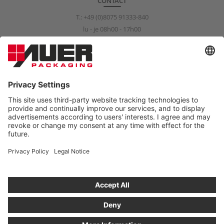
CONTACT
T.:
+49 (0)8075 91333-840
lu - je 08h00 - 17h00
ve 08h00 - 15h00
info@auer-packaging.com
PARTICULIER?
Vous achetez en tant que client professionnel. Dans la boutique
pour les clients particuliers, tous les prix s’entendent TVA incluse
et le droit de retour légal de 14 jours s’applique.