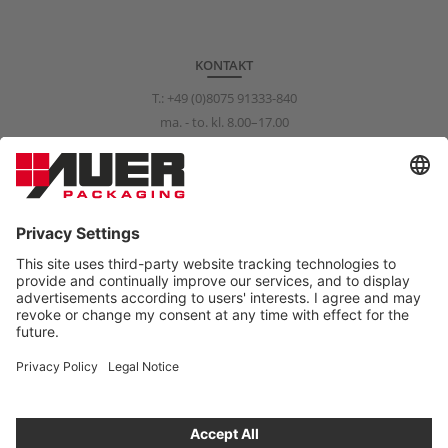
KONTAKT
T.:
+49 (0)8075 91333-840
ma. - to. kl. 8.00–17.00
fr. kl. 8.00–15.00
info@auer-packaging.com
PRIVATKUNDE?
Du kjøper nå som bedriftskunde. I butikken for privatkunder er alle