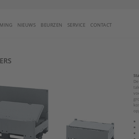
Saint Vincent en de Grenadines
MING
NIEUWS
BEURZEN
SERVICE
CONTACT
ERS
St
De
tal
vo
gro
ko
op