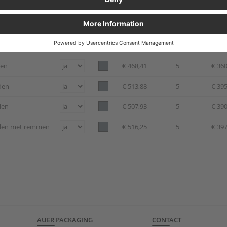
len
geen
€ 354,48
5
€ 272
elen met remmen
geen
€ 360,80
5
€ 277
ten
€ 468,41
5
€ 360
den
€ 513,88
5
€ 395
len
€ 507,93
5
€ 390
elen met remmen
€ 516,25
5
€ 397
AUER PACKAGING
CONTACT