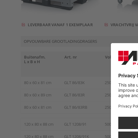
LEVERBAAR VANAF 1 EXEMPLAAR
VRACHTVRIJ V
OPVOUWBARE GROOTLADINGDRAGERS
Buitenafm.
Art. nr
Volume
Uitv
L x B x H
80 x 60 x 81 cm
GLT 86/83K
250 liter
2 sle
80 x 60 x 89 cm
GLT 86/83R
250 liter
4 wie
80 x 60 x 81 cm
GLT 86/83RB
250 liter
4 wi
120 x 80 x 88 cm
GLT 1208/91
500 liter
4 po
120 x 80 x 88 cm
GLT 1208/91K
500 liter
3 sle