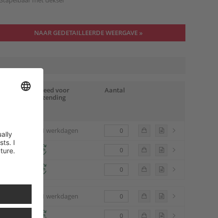
Stapelbaar met deksel
NAAR GEDETAILLEERDE WEERGAVE »
/st.
Gereed voor
Aantal
verzending
tplaats
,98
ca. 1 werkdagen
,98
,38
,62
ca. 1 werkdagen
,36