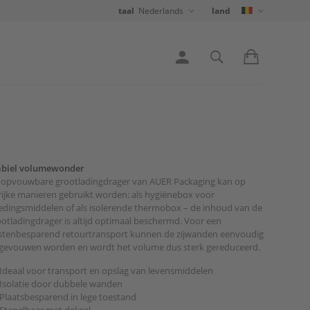
taal
Nederlands
land
abiel volumewonder
 opvouwbare grootladingdrager van AUER Packaging kan op
rijke manieren gebruikt worden: als hygiënebox voor
edingsmiddelen of als isolerende thermobox – de inhoud van de
otladingdrager is altijd optimaal beschermd. Voor een
stenbesparend retourtransport kunnen de zijwanden eenvoudig
gevouwen worden en wordt het volume dus sterk gereduceerd.
Ideaal voor transport en opslag van levensmiddelen
Isolatie door dubbele wanden
Plaatsbesparend in lege toestand