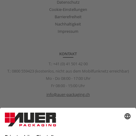
Datenschutz
Cookie-Einstellungen
Barrierefreiheit
Nachhaltigkeit
Impressum
KONTAKT
T.:
+41 (0) 41 501 42 00
T.:
0800 559423
(kostenlos, nicht aus dem Mobilfunknetz erreichbar)
Mo - Do 08:00 - 17:00 Uhr
Fr 08:00 - 15:00 Uhr
info@auer-packaging.ch
Sponsoring Anfragen
sponsoring@auer-packaging.com