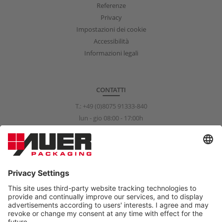
Referenze
Privacy
Impostazioni dei cookie
Accessibilità
Informazioni legali
CONTATTI
T.:
+49 (0)8075 91333-840
lun - gio 08:00 - 17:00h
ven 08:00 - 15:00h
info@auer-packaging.com