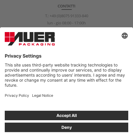
CONTATTI
T.:
+49 (0)8075 91333-840
lun - gio 08:00 - 17:00h
ven 08:00 - 15:00h
info@auer-packaging.com
PRIVATO?
Attualmente sta acquistando come cliente aziendale. Nel negozio
dedicato ai clienti privati, tutti i prezzi sono comprensivi di IVA e si
applica il diritto di reso di 14 giorni previsto per legge.