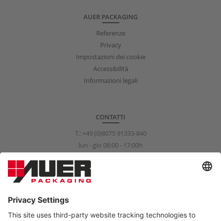
AUER PACKAGING
Referenze
Privacy
Impostazioni dei cookie
Accessibilità
Informazioni legali
CONTATTI
T.:
+49 (0)8075 91333-840
lun - gio 08:00 - 17:00h
ven 08:00 - 15:00h
info@auer-packaging.com