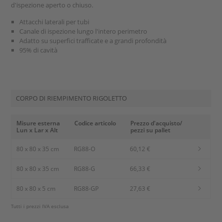
d'ispezione aperto o chiuso.
Attacchi laterali per tubi
Canale di ispezione lungo l'intero perimetro
Adatto su superfici trafficate e a grandi profondità
95% di cavità
CORPO DI RIEMPIMENTO RIGOLETTO
Misure esterna
Codice articolo
Prezzo d'acquisto/
Lun x Lar x Alt
pezzi su pallet
80 x 80 x 35 cm
RG88-O
60,12 €
80 x 80 x 35 cm
RG88-G
66,33 €
80 x 80 x 5 cm
RG88-GP
27,63 €
Tutti i prezzi IVA esclusa