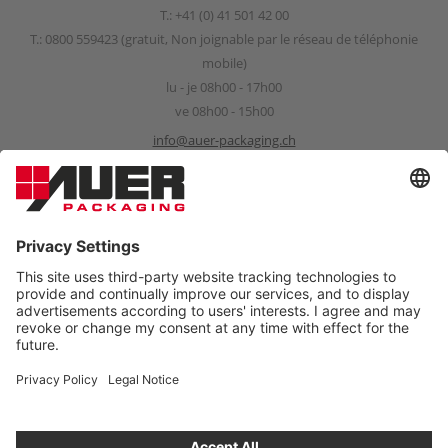
T.:
+41 (0) 41 501 42 00
T.:
0800 559423
(gratuit, Non joignable par le réseau de téléphonie
mobile)
lu - je 08h00 - 17h00
ve 08h00 - 15h00
info@auer-packaging.ch
Sponsorship Request
sponsoring@auer-packaging.com
PARTICULIER?