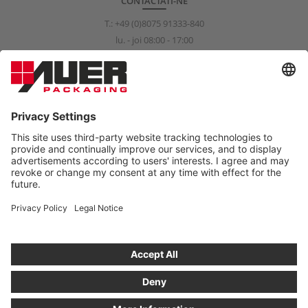
CONTACTATI-NE
T.:
+49 (0)8075 91333-840
lu. - joi 08:00 - 17:00
vi. 08:00 - 15:00
info@auer-packaging.com
CLIENT PERSOANĂ FIZICĂ?
Momentan efectuaţi cumpărături în calitate de client persoană
juridică În magazinul destinat clienţilor persoane fizice, toate
preţurile sunt exprimate cu TVA şi este valabil dreptul de
returnare în termen de 14 zile.