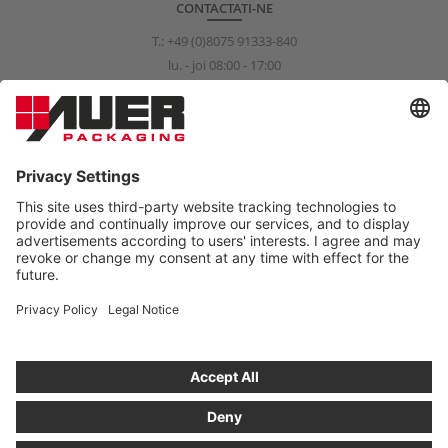
CONTACTATI-NE
T.:
+49 (0)8075 91333-840
lu. - joi 08:00 - 17:00
vi. 08:00 - 15:00
info@auer-packaging.com
CLIENT PERSOANĂ FIZICĂ?
Momentan efectuaţi cumpărături în calitate de client persoană
juridică În magazinul destinat clienţilor persoane fizice, toate
preţurile sunt exprimate cu TVA şi este valabil dreptul de
returnare în termen de 14 zile.