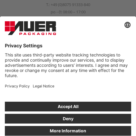
T.:
+49 (0)8075 91333-840
po - čt 08:00 – 17:00
pá 08:00 – 15:00
info@auer-packaging.com
SOUKROMÝ KLIENT?
Právě nakupujete jako obchodní zákazník. V obchodě pro
soukromé zákazníky jsou všechny ceny včetně DPH a platí ze
zákona právo na vrácení do 14 dní.
OBJEDNÁVAT JAKO SOUKROMÝ ZÁKAZNÍK