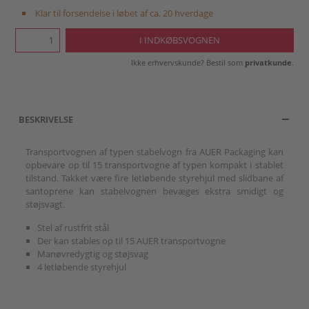
Klar til forsendelse i løbet af ca. 20 hverdage
Ikke erhvervskunde? Bestil som
privatkunde
.
BESKRIVELSE
Transportvognen af typen stabelvogn fra AUER Packaging kan
opbevare op til 15 transportvogne af typen kompakt i stablet
tilstand. Takket være fire letløbende styrehjul med slidbane af
santoprene kan stabelvognen bevæges ekstra smidigt og
støjsvagt.
Stel af rustfrit stål
Der kan stables op til 15 AUER transportvogne
Manøvredygtig og støjsvag
4 letløbende styrehjul