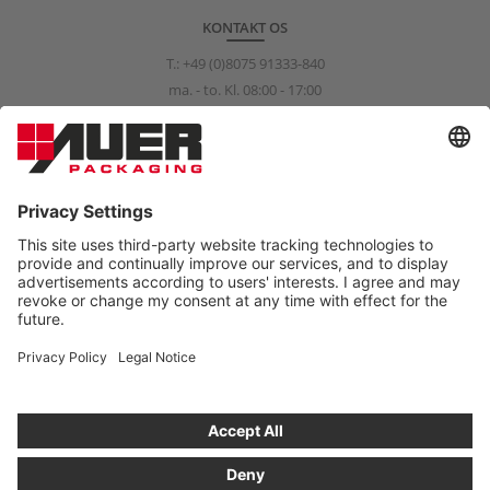
KONTAKT OS
T.:
+49 (0)8075 91333-840
ma. - to. Kl. 08:00 - 17:00
fr. Kl. 08:00 - 15:00
info@auer-packaging.com
PRIVATKUNDE?
Du handler for øjeblikket som erhvervskunde. I privatkunde-
shoppen er alle priser inkl. moms, og der gælder en lovbestemt
fortrydelsesret på 14 dage.