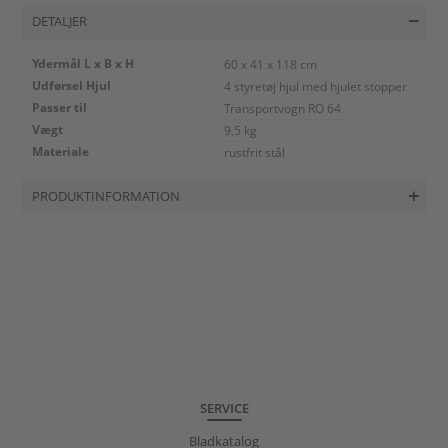
DETALJER
Ydermål L x B x H
60 x 41 x 118 cm
Udførsel Hjul
4 styretøj hjul med hjulet stopper
Passer til
Transportvogn RO 64
Vægt
9,5 kg
Materiale
rustfrit stål
PRODUKTINFORMATION
SERVICE
Bladkatalog