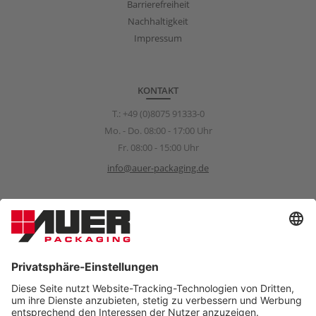
Barrierefreiheit
Nachhaltigkeit
Impressum
KONTAKT
T.:
+49 (0)8075 91333-0
Mo. - Do. 08:00 - 17:00 Uhr
Fr. 08:00 - 15:00 Uhr
info@auer-packaging.de
Sponsoring Anfragen
sponsoring@auer-packaging.com