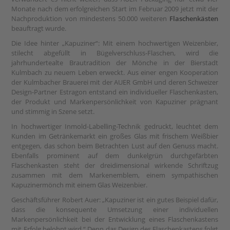
Monate nach dem erfolgreichen Start im Februar 2009 jetzt mit der
Nachproduktion von mindestens 50.000 weiteren
Flaschenkästen
beauftragt wurde.
Die Idee hinter „Kapuziner“: Mit einem hochwertigen Weizenbier,
stilecht abgefüllt in Bügelverschluss-Flaschen, wird die
jahrhundertealte Brautradition der Mönche in der Bierstadt
Kulmbach zu neuem Leben erweckt. Aus einer engen Kooperation
der Kulmbacher Brauerei mit der AUER GmbH und deren Schweizer
Design-Partner Estragon entstand ein individueller Flaschenkasten,
der Produkt und Markenpersönlichkeit von Kapuziner prägnant
und stimmig in Szene setzt.
In hochwertiger Inmold-Labelling-Technik gedruckt, leuchtet dem
Kunden im Getränkemarkt ein großes Glas mit frischem Weißbier
entgegen, das schon beim Betrachten Lust auf den Genuss macht.
Ebenfalls prominent auf dem dunkelgrün durchgefärbten
Flaschenkasten steht der dreidimensional wirkende Schriftzug
zusammen mit dem Markenemblem, einem sympathischen
Kapuzinermönch mit einem Glas Weizenbier.
Geschäftsführer Robert Auer: „Kapuziner ist ein gutes Beispiel dafür,
dass die konsequente Umsetzung einer individuellen
Markenpersönlichkeit bei der Entwicklung eines Flaschenkastens
mit Erfolg belohnt wird.“ Denn das Design des Flaschenkastens folgt