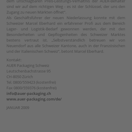
dem unschlagbaren Preis-Leistungs-Verhältnis der AUER-Behälter
sind wir auf dem richtigen Weg - es ist der Schlüssel, der uns den
Zugang zu neuen Märkten öffnet“.
Als Geschäftsführer der neuen Niederlassung konnte mit dem
Schweizer Marcel Eberhard ein erfahrener Profi aus dem Bereich
Lager- und Logistik-Bedarf gewonnen werden, der mit den
Besonderheiten und Gepflogenheiten des Schweizer Marktes
bestens vertraut ist. „Selbstverständlich betreuen wir von
Neuendorf aus alle Schweizer Kantone, auch in der Französischen
und der Italienischen Schweiz“, betont Marcel Eberhard.
Kontakt:
AUER Packaging Schweiz
Leutschenbachstrasse 95
CH-8050 Zürich
Tel. 0800/559423 (kostenfrei)
Fax 0800/559376 (kostenfrei)
info@auer-packaging.ch
www.auer-packaging.com/de/
JANUAR 2009