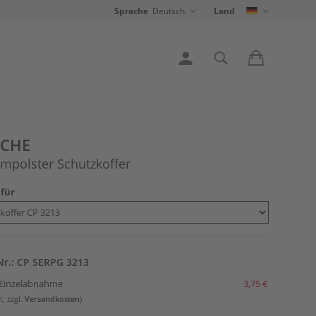
Sprache
Deutsch
Land
ACHE
mpolster Schutzkoffer
 für
-Nr.: CP SERPG 3213
i Einzelabnahme
3,75 €
t, zzgl.
Versandkosten
)