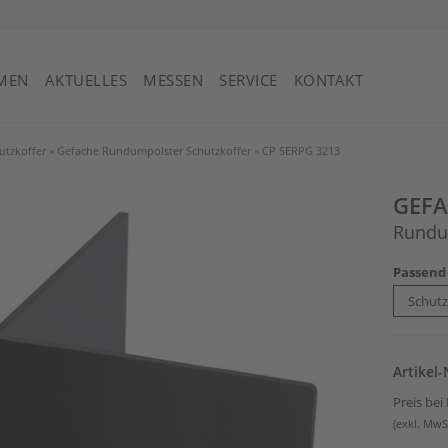
St. Vincent und die Grenadinen
MEN
AKTUELLES
MESSEN
SERVICE
KONTAKT
utzkoffer
»
Gefache Rundumpolster Schutzkoffer
»
CP SERPG 3213
GEF
Rundu
Passend
Artikel
Preis be
(exkl. MwS