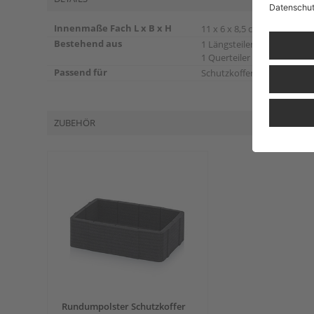
Innenmaße Fach L x B x H
11 x 6 x 8,5 cm
Bestehend aus
1 Längsteiler
1 Querteiler
Passend für
Schutzkoffer CP 3213
ZUBEHÖR
Rundumpolster Schutzkoffer