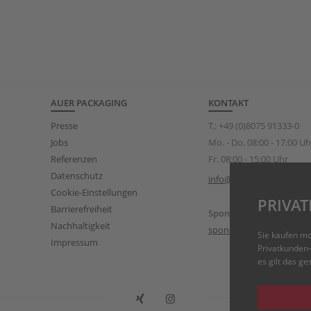
AUER PACKAGING
KONTAKT
Presse
T.:
+49 (0)8075 91333-0
Jobs
Mo. - Do. 08:00 - 17:00 Uh
Referenzen
Fr. 08:00 - 15:00 Uhr
Datenschutz
info@auer-packaging.de
Cookie-Einstellungen
PRIVA
Barrierefreiheit
Sponsoring Anfragen
Nachhaltigkeit
sponsoring@auer-packa
Sie kaufen m
Impressum
Privatkunden-
es gilt das g