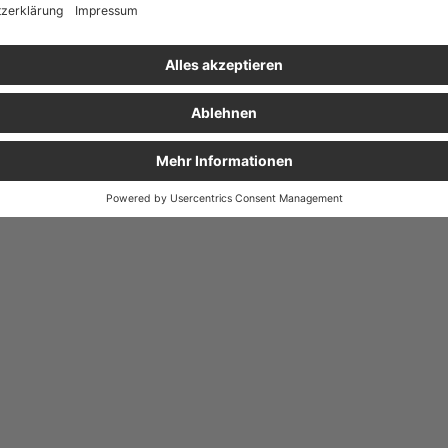
Farbe
schwarz
Pr
Material
Forex
Ko
Gewicht
87 g