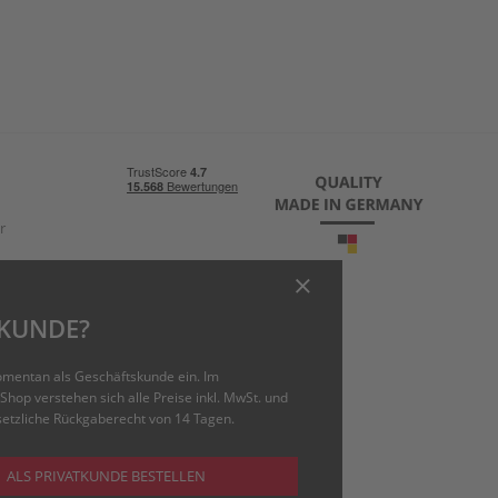
r
TKUNDE?
ging.com
omentan als Geschäftskunde ein. Im
Shop verstehen sich alle Preise inkl. MwSt. und
esetzliche Rückgaberecht von 14 Tagen.
ALS PRIVATKUNDE BESTELLEN