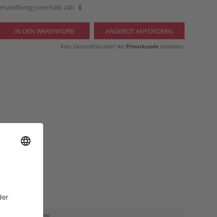
rsandfertig innerhalb 24h
Kein Geschäftskunde? Als
Privatkunde
bestellen.
KTINFORMATION