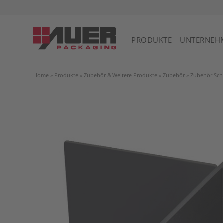
PRODUKTE
UNTERNEH
Home
»
Produkte
»
Zubehör & Weitere Produkte
»
Zubehör
»
Zubehör Sch