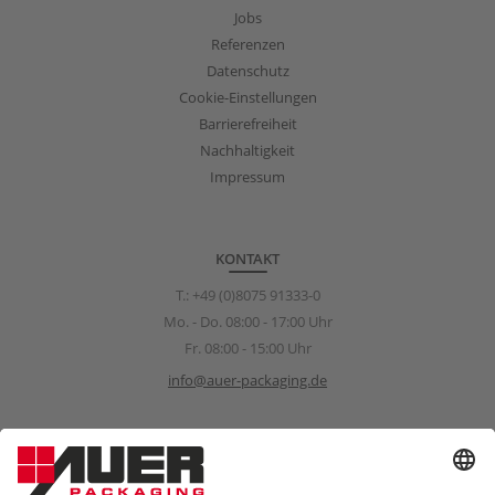
Jobs
Referenzen
Datenschutz
Cookie-Einstellungen
Barrierefreiheit
Nachhaltigkeit
Impressum
KONTAKT
T.:
+49 (0)8075 91333-0
Mo. - Do. 08:00 - 17:00 Uhr
Fr. 08:00 - 15:00 Uhr
info@auer-packaging.de
Sponsoring Anfragen
sponsoring@auer-packaging.com