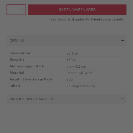
Kein Geschäftskunde? Als
Privatkunde
bestellen.
DETAILS
Passend für
ES 109
Gewicht
150 g
Abmessungen B x H
6,9 x 4,2 cm
Material
Papier 140 g/m²
Anzahl Etiketten je Pack
300
Inhalt
25 Bogen DIN A4
PRODUKTINFORMATION