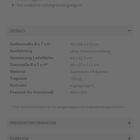
Für unebene Untergründe geeignet
DETAILS
Außenmaße B x T x H
49 x 54 x 112 cm
Ausführung
ohne Höhenverstellung
Abmessung Ladefläche
44 x 32,3 cm
Staumaße B x T x H*
49 x 27 x 112 cm
Material
Aluminium / Polyamid
Tragelast
160 kg
Radnabe
kugelgelagert
Passend für Grundmaß
400 x 300
* Die Standsicherheit ist mit eingeklappter Grundplatte eingeschränkt.
PRODUKTINFORMATION
ZUBEHÖR