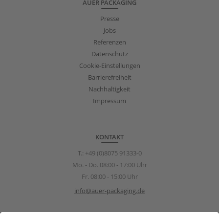
AUER PACKAGING
Presse
Jobs
Referenzen
Datenschutz
Cookie-Einstellungen
Barrierefreiheit
Nachhaltigkeit
Impressum
KONTAKT
T.:
+49 (0)8075 91333-0
Mo. - Do. 08:00 - 17:00 Uhr
Fr. 08:00 - 15:00 Uhr
info@auer-packaging.de
Sponsoring Anfragen