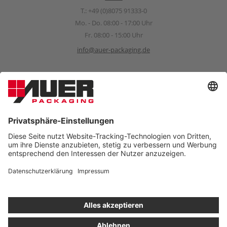
T.:
+49 (0)8075 91333-0
Mo. - Do. 08:00 - 17:00 Uhr
Fr. 08:00 - 15:00 Uhr
info@auer-packaging.de
Sponsoring Anfragen
sponsoring@auer-packaging.com
PRIVATKUNDE?
Sie kaufen momentan als Geschäftskunde ein. Im Privatkunden-
Shop verstehen sich alle Preise inkl. MwSt. und es gilt das
gesetzliche Rückgaberecht von 14 Tagen.