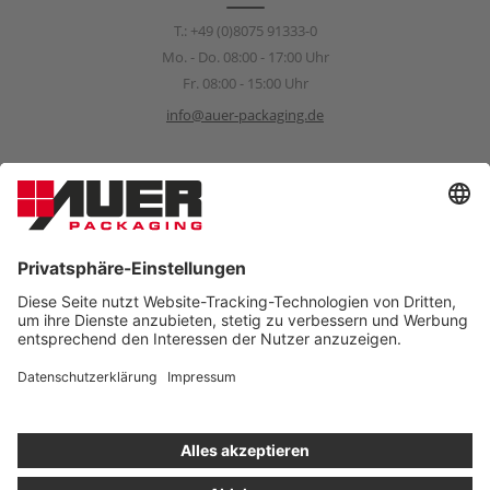
T.:
+49 (0)8075 91333-0
Mo. - Do. 08:00 - 17:00 Uhr
Fr. 08:00 - 15:00 Uhr
info@auer-packaging.de
Sponsoring Anfragen
sponsoring@auer-packaging.com
PRIVATKUNDE?
Sie kaufen momentan als Geschäftskunde ein. Im Privatkunden-
Shop verstehen sich alle Preise inkl. MwSt. und es gilt das