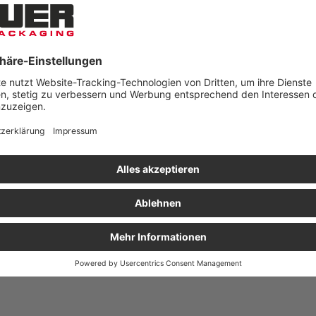
er SK
Längsteiler SK