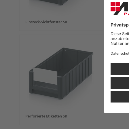
Einsteck-Sichtfenster SK
Querteil
Perforierte Etiketten SK