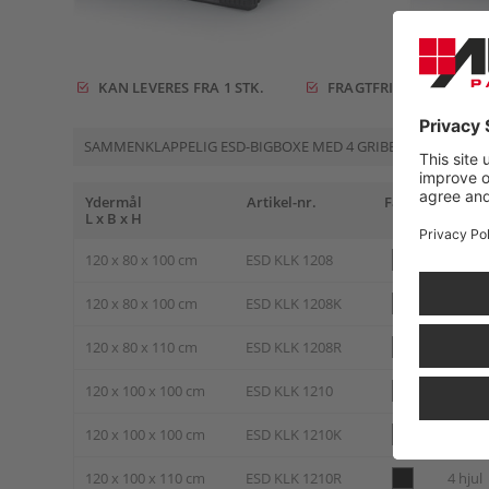
KAN LEVERES FRA 1 STK.
FRAGTFRIT FRA 1.869 K
SAMMENKLAPPELIG ESD-BIGBOXE MED 4 GRIBEKLAPPER
Ydermål
Artikel-nr.
Farve
Udfør
L x B x H
120 x 80 x 100 cm
ESD KLK 1208
4 ben
120 x 80 x 100 cm
ESD KLK 1208K
3 med
120 x 80 x 110 cm
ESD KLK 1208R
4 hjul
120 x 100 x 100 cm
ESD KLK 1210
4 ben
120 x 100 x 100 cm
ESD KLK 1210K
3 med
120 x 100 x 110 cm
ESD KLK 1210R
4 hjul