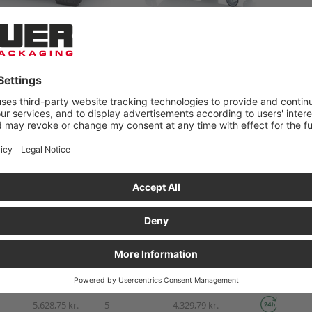
R. NETTO!
sel
Pris pr. stk.
Stk. pr.
Pris pr. stk.
Klar til for
palleplads
på palleplads
5.061,61 kr.
5
3.893,53 kr.
er
5.222,17 kr.
5
4.017,10 kr.
5.498,91 kr.
5
4.229,92 kr.
5.191,45 kr.
5
3.993,40 kr.
er
5.351,94 kr.
5
4.116,89 kr.
5.628,75 kr.
5
4.329,79 kr.