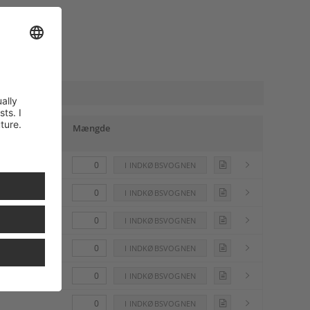
sendelse om
Mængde