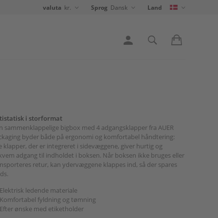
valuta
kr.
Sprog
Dansk
Land
istatisk i storformat
n sammenklappelige bigbox med 4 adgangsklapper fra AUER
ckaging byder både på ergonomi og komfortabel håndtering:
e klapper, der er integreret i sidevæggene, giver hurtig og
vem adgang til indholdet i boksen. Når boksen ikke bruges eller
nsporteres retur, kan ydervæggene klappes ind, så der spares
ds.
Elektrisk ledende materiale
Komfortabel fyldning og tømning
Efter ønske med etiketholder