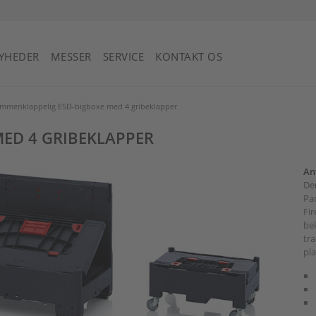
Saint Vincent og Grenadinerne
YHEDER
MESSER
SERVICE
KONTAKT OS
mmenklappelig ESD-bigboxe med 4 gribeklapper
ED 4 GRIBEKLAPPER
Ant
De
Pa
Fir
bek
tra
pla