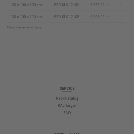
120 x 100 x 100 cm
ESD KLK 1210K
6 656,02 kr
120 x 100 x 110 cm
ESD KLK 1210R
6 998,02 kr
Alle priser er ekskl. mva.
SERVICE
Papirkatalog
RAL-farger
FAQ