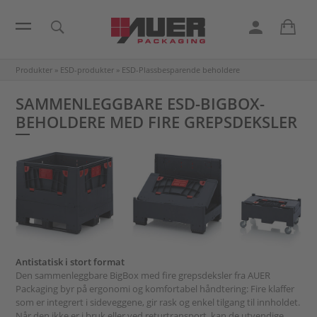
Produkter
»
ESD-produkter
»
ESD-Plassbesparende beholdere
SAMMENLEGGBARE ESD-BIGBOX-
BEHOLDERE MED FIRE GREPSDEKSLER
Antistatisk i stort format
Den sammenleggbare BigBox med fire grepsdeksler fra AUER
Packaging byr på ergonomi og komfortabel håndtering: Fire klaffer
som er integrert i sideveggene, gir rask og enkel tilgang til innholdet.
Når den ikke er i bruk eller ved returtransport, kan de utvendige