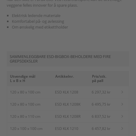
veggene felles innover for å spare plass.
Elektrisk ledende materiale
Komfortabel på- og avlessing
Om ønskelig med etikettholder
SAMMENLEGGBARE ESD-BIGBOX-BEHOLDERE MED FIRE
GREPSDEKSLER
Utvendige mål
Artikkelnr.
Pris/stk.
L x B x H
på pall
120 x 80 x 100 cm
ESD KLK 1208
6 297,32 kr
120 x 80 x 100 cm
ESD KLK 1208K
6 495,75 kr
120 x 80 x 110 cm
ESD KLK 1208R
6 837,52 kr
120 x 100 x 100 cm
ESD KLK 1210
6 457,82 kr