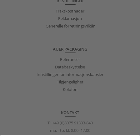
BESTILLINGER
Fraktkostnader
Reklamasjon
Generelle forretningsvilkår
AUER PACKAGING
Referanser
Databeskyttelse
Innstillinger for informasjonskapsler
Tilgjengelighet
Kolofon
KONTAKT
T.:
+49 (0)8075 91333-840
ma. - to. kl. 8.00–17.00
fr. kl. 8.00–15.00