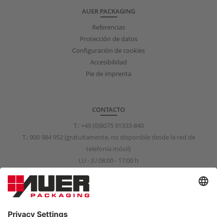
AUER PACKAGING
Referencias
Protección de datos
Configuración de cookies
Accesibilidad
Pie de imprenta
CONTACTO
T.:
+49 (0)8075 91333-840
T.:
900 984 952
(gratuitamente, no disponible desde la red de
telefonía móvil)
LU - JU 08:00 - 17:00 h
VI 08:00 - 15:00 h
info@auer-packaging.es