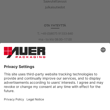
Saavutettavuus
Julkaisutiedot
OTA YHTEYTTÄ
T.:
+49 (0)8075 91333-840
ma - to klo 08.00–17.00
pe klo 08.00–15.00
info@auer-packaging.com
YKSITYISASIAKAS?