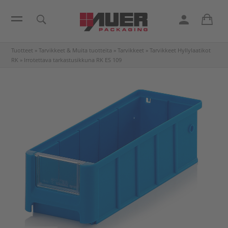
Tuotteet
»
Tarvikkeet & Muita tuotteita
»
Tarvikkeet
»
Tarvikkeet Hyllylaatikot
RK
»
Irrotettava tarkastusikkuna RK
ES 109