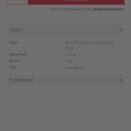
Etkö ole yritysasiakas? Tilaa
yksityisasiakkaana
.
TIEDOT
Sopii
RK 3109, RK 4109, RK 5109, RK
6109
Materiaali
>SAN<
Paino
14 g
Väri
Läpinäkyvä
TUOTETIEDOT