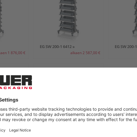
EG SW 200-1 6412 »
EG SW 200-1
kaen 1 876,00 €
alkaen 2 587,00 €
EG SW 200-1 6442 »