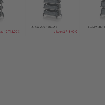
EG SW 200-1 8622 »
EG SW 200-1
kaen 2 712,00 €
alkaen 2 718,00 €