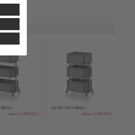
 8632 »
EG SW 134-1 8642 »
alkaen 1 839,00 €
alkaen 1 859,00 €