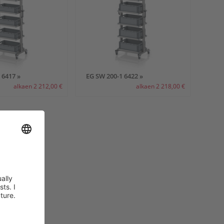
 6417 »
EG SW 200-1 6422 »
alkaen 2 212,00 €
alkaen 2 218,00 €