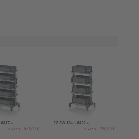
 6417 »
EG SW 134-1 6422 »
alkaen 1 917,00 €
alkaen 1 730,00 €