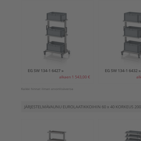
EG SW 134-1 6427 »
EG SW 134-1 6432 »
alkaen 1 543,00 €
al
Kaikki hinnat ilman arvonlisäveroa
JÄRJESTELMÄVAUNU EUROLAATIKKOIHIN
60 x 40
KORKEUS 200