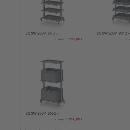
EG SW 200-1 86 U »
EG SW 200-1 8612 »
alkaen 2 599,00 €
al
EG SW 200-1 8652 »
alkaen 1 956,00 €