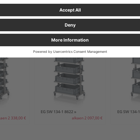
kaen 2 038,00 €
alkaen 1 852,00 €
 CM ILMAN KAHVAA
EG SW 134-1 8622 »
EG SW 134-1
kaen 2 338,00 €
alkaen 2 097,00 €