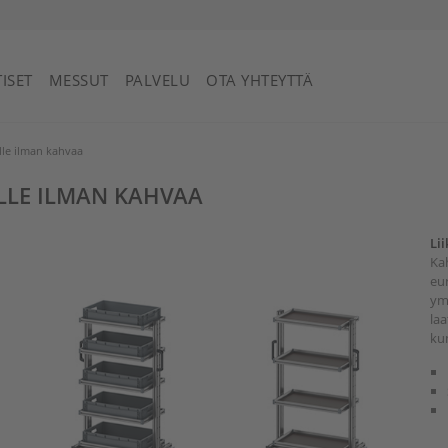
Saint Vincent ja Grenadiinit
ISET
MESSUT
PALVELU
OTA YHTEYTTÄ
lle ilman kahvaa
LLE ILMAN KAHVAA
Li
Ka
eur
ymp
laa
ku