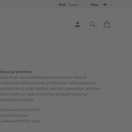
Kieli
Suomi
Maa
ikkuva järjestelmä
hvattomat eurolaatikkojärjestelmävaunut tekevät
olaatikoista liikkuvia koko yrityksessä. Pakkausalustaa
äröivä reuna pitää laatikot varmasti paikoillaan. Jokaisen
tikon sisältö on saavutettavissa järjestelmävaunun
mmaltakin puolella.
Kestävä alumiiniprofiili
Suuri kantavuus
Lukittavat herkät rullat