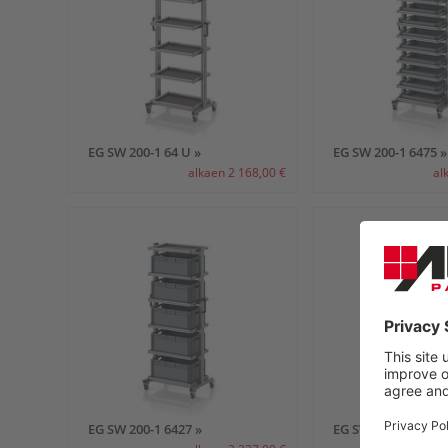
EG SW 200-1 64 U »
EG SW 200-1 6475 »
alkaen 2 168,00 €
al
EG SW 200-1 6427 »
EG SW 200-1 6432 »