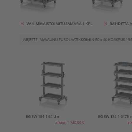
VÄHIMMÄISTOIMITUSMÄÄRÄ 1 KPL
RAHDITTA A
JÄRJESTELMÄVAUNU EUROLAATIKKOIHIN
60 x 40
KORKEUS 134
EG SW 134-1 64 U »
EG SW 134-1 6475 »
alkaen 1 720,00 €
al