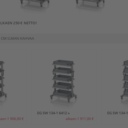
LKAEN 250 € NETTO!
 CM ILMAN KAHVAA
EG SW 134-1 6412 »
EG SW 134-1
kaen 1 906,00 €
alkaen 1 911,00 €