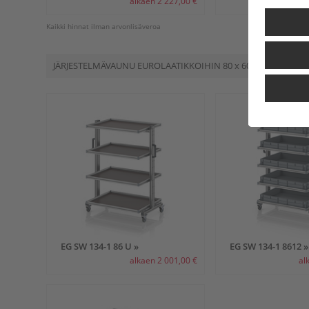
alkaen 2 227,00 €
al
Kaikki hinnat ilman arvonlisäveroa
JÄRJESTELMÄVAUNU EUROLAATIKKOIHIN
80 x 60
KORKEUS 134
EG SW 134-1 86 U »
EG SW 134-1 8612 »
alkaen 2 001,00 €
al