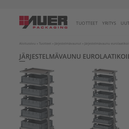
Yhdistynyt kuningaskunta
TUOTTEET
YRITYS
UUT
Aloitussivu
»
Tuotteet
»
Järjestelmävaunut
»
Järjestelmävaunu eurolaatikoi
JÄRJESTELMÄVAUNU EUROLAATIKOI