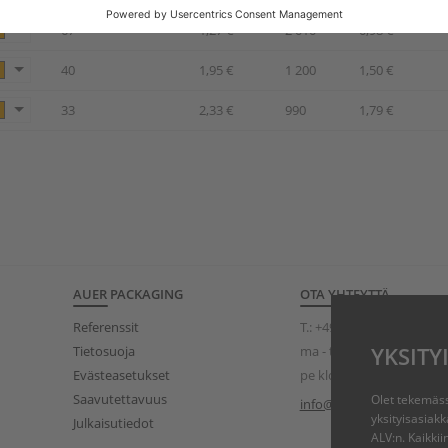
67
1,27 €
2 010
0,98 €
40
1,95 €
1 200
1,50 €
33
2,33 €
990
1,79 €
AUER PACKAGING
OTA YHTEYTTÄ
Referenssit
T.:
+49 (0)8075 91333-840
Tietosuoja
ma - to klo 08.00–17.00
YKSITY
Evästeasetukset
pe klo 08.00–15.00
Saavutettavuus
Olet tekemäss
info@auer-packaging.co
yksityisasiakk
Julkaisutiedot
ALV:n. Kaikki