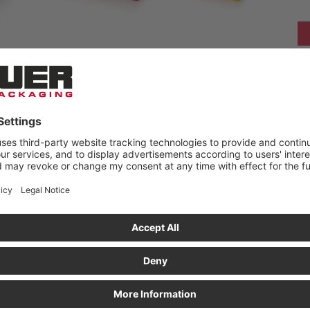
LKAEN 250 € NETTO!
Väri
kpl
Hinta
kpl
Hinta/kpl
pahvilaatikossa
yksittäin
lavalla
lavalla
385
0,36 €
11 550
0,28 €
193
0,56 €
5 790
0,43 €
132
0,82 €
3 960
0,63 €
94
1,15 €
2 820
0,89 €
77
1,35 €
2 310
1,04 €
99
0,88 €
2 970
0,68 €