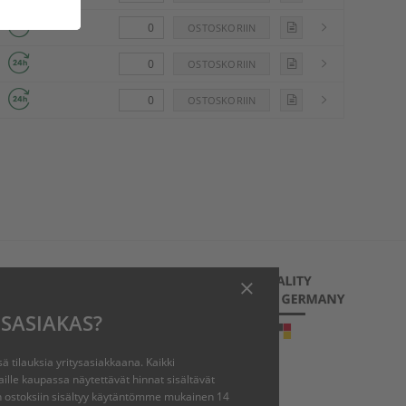
ISASIAKAS?
ä tilauksia yritysasiakkaana. Kaikki
m
aille kaupassa näytettävät hinnat sisältävät
in ostoksiin sisältyy käytäntömme mukainen 14