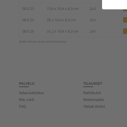
SB E 23
15,6 x 10,4 x 6,3 cm
2x3
SB E 25
26 x 10,4 x 6,3 cm
2x5
SB E 26
31,2 x 10,4 x 6,3 cm
2x6
Kaikki hinnat ilman arvonlisäveroa
PALVELU
TILAUKSET
Selaa luetteloa
Rahtikulut
RAL-värit
Reklamaatio
FAQ
Yleiset ehdot