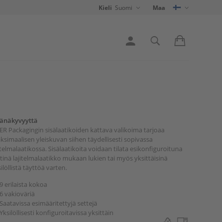
Kieli
Suomi
Maa
sänäkyvyyttä
R Packagingin sisälaatikoiden kattava valikoima tarjoaa
simaalisen yleiskuvan siihen täydellisesti sopivassa
itelmalaatikossa. Sisälaatikoita voidaan tilata esikonfiguroituna
tinä lajitelmalaatikko mukaan lukien tai myös yksittäisinä
ilöllistä täyttöä varten.
9 erilaista kokoa
6 vakioväriä
Saatavissa esimääritettyjä settejä
Yksilöllisesti konfiguroitavissa yksittäin