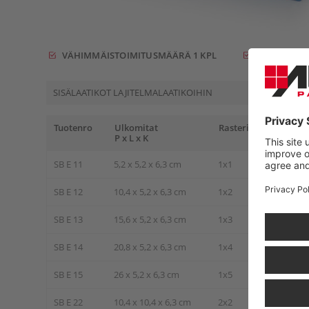
VÄHIMMÄISTOIMITUSMÄÄRÄ 1 KPL
RAHDITTA A
SISÄLAATIKOT LAJITELMALAATIKOIHIN
Tuotenro
Ulkomitat
Rasterimitta
P x L x K
SB E 11
5,2 x 5,2 x 6,3 cm
1x1
SB E 12
10,4 x 5,2 x 6,3 cm
1x2
SB E 13
15,6 x 5,2 x 6,3 cm
1x3
SB E 14
20,8 x 5,2 x 6,3 cm
1x4
SB E 15
26 x 5,2 x 6,3 cm
1x5
SB E 22
10,4 x 10,4 x 6,3 cm
2x2