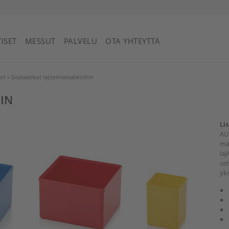
Saint Vincent ja Grenadiinit
ISET
MESSUT
PALVELU
OTA YHTEYTTÄ
kot
»
Sisälaatikot lajitelmalaatikoihin
HIN
Li
AUE
mak
laj
set
yks