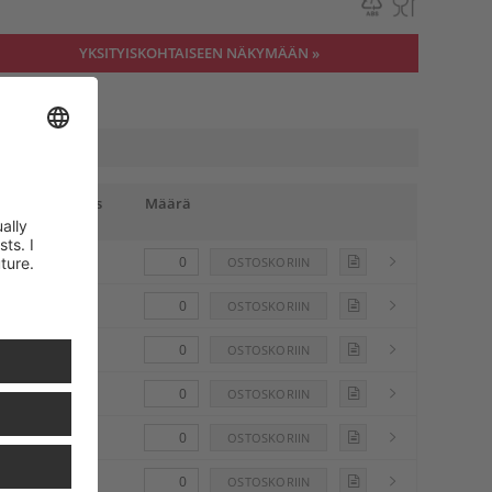
YKSITYISKOHTAISEEN NÄKYMÄÄN »
Lähetysvalmis
Määrä