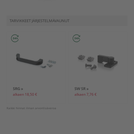
TARVIKKEET JÄRJESTELMÄVAUNUT
SRG »
SW SR »
alkaen 18,50 €
alkaen 7,76 €
Kaikki hinnat ilman arvonlisäveroa