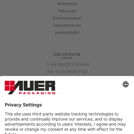
Referenssit
Tietosuoja
Evästeasetukset
Saavutettavuus
Julkaisutiedot
OTA YHTEYTTÄ
T.:
+49 (0)8075 91333-840
ma - to klo 08.00–17.00
pe klo 08.00–15.00
info@auer-packaging.com