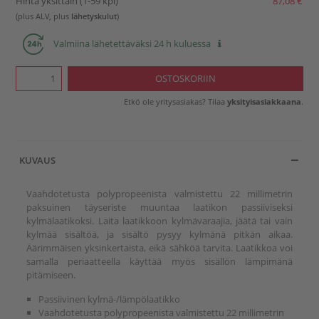
Hinta yksittäin (1-59 kpl)
87,08 €
(plus ALV, plus
lähetyskulut
)
Valmiina lähetettäväksi 24 h kuluessa
Etkö ole yritysasiakas? Tilaa
yksityisasiakkaana
.
KUVAUS
Vaahdotetusta polypropeenista valmistettu 22 millimetrin
paksuinen täyseriste muuntaa laatikon passiiviseksi
kylmälaatikoksi. Laita laatikkoon kylmävaraajia, jäätä tai vain
kylmää sisältöä, ja sisältö pysyy kylmänä pitkän aikaa.
Äärimmäisen yksinkertaista, eikä sähköä tarvita. Laatikkoa voi
samalla periaatteella käyttää myös sisällön lämpimänä
pitämiseen.
Passiivinen kylmä-/lämpölaatikko
Vaahdotetusta polypropeenista valmistettu 22 millimetrin