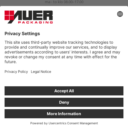
ma - to klo 08.00–17.00
pe klo 08.00–15.00
info@auer-packaging.com
YKSITYISASIAKAS?
Olet tekemässä tilauksia yritysasiakkaana. Kaikki
yksityisasiakkaille kaupassa näytettävät hinnat sisältävät ALV:n.
Kaikkiin ostoksiin sisältyy käytäntömme mukainen 14 päivän
palautusoikeus.
TILAA YKSITYISASIAKKAANA