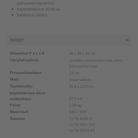
paksuinen täyseriste
Käyttötilavuus: 20 litraa
Sähköä ei tarvita
TIEDOT
Ulkomitat P x L x K
40 x 30 x 34 cm
Väriyhdistelmä
Laatikko tummanharmaa, kansi
tummanharmaa
Pinoamiskorkeus
33 cm
Malli
ilman lukkoa
Täyttöaukko
35,4 x 22,9 cm
käytettävissä oleva
sisäkorkeus
27,5 cm
Paino
3,09 kg
Materiaali
ABS + EPP
Koostuu
1x
TB 4333 F1
1x
TB SEIH 330
1x
TB SEDH 43