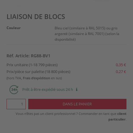
LIAISON DE BLOCS
Couleur
Bleu ciel (similaire à RAL 5015) ou gris
argenté (similaire à RAL 7001) (selon la
disponibilité)
Réf. Article: RG88-BV1
Prix unitaire (1-18 799 pièces)
0,35 €
Prix/pièce sur palette (18 800 pièces)
0,27 €
(hors TVA,
Frais d’expédition
en sus)
Prêt à être expédié sous 24 h
Vous n’êtes pas un client professionnel ? Commander en tant que
client
particulier
.