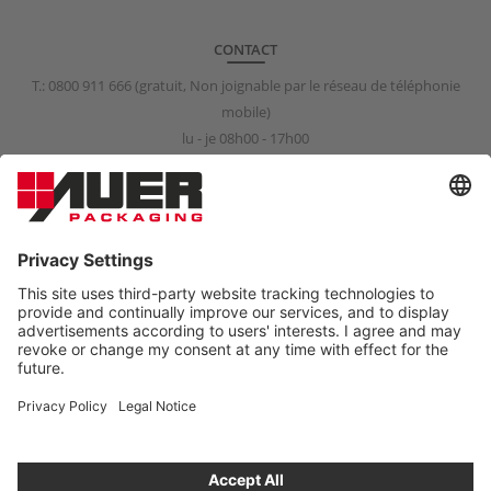
CONTACT
T.:
0800 911 666
(gratuit, Non joignable par le réseau de téléphonie
mobile)
lu - je 08h00 - 17h00
ve 08h00 - 15h00
info@auer-packaging.fr
PARTICULIER?
Vous achetez en tant que client professionnel. Dans la boutique