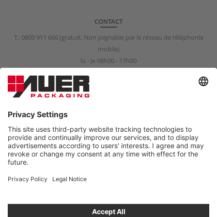
CONTACT
T.:
0800 911 666
(gratuit, Non joignable par le réseau de téléphonie
mobile)
lu - je 08h00 - 17h00
ve 08h00 - 15h00
info@auer-packaging.fr
PARTICULIER?
Vous achetez en tant que client professionnel. Dans la boutique