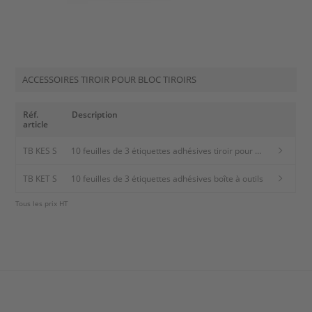
ACCESSOIRES TIROIR POUR BLOC TIROIRS
Réf.
Description
article
TB KES S
10 feuilles de 3 étiquettes adhésives tiroir pour
bloc tiroirs
TB KET S
10 feuilles de 3 étiquettes adhésives boîte à outils
Tous les prix HT