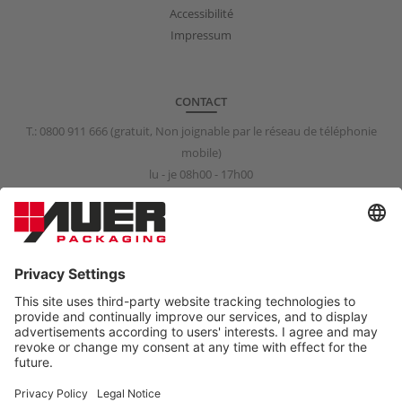
Accessibilité
Impressum
CONTACT
T.:
0800 911 666
(gratuit, Non joignable par le réseau de téléphonie
mobile)
lu - je 08h00 - 17h00
ve 08h00 - 15h00
info@auer-packaging.fr