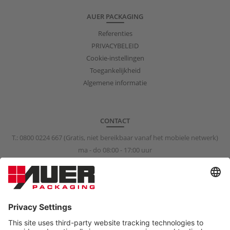
AUER PACKAGING
Referenties
PRIVACYBELEID
Cookie-instellingen
Toegankelijkheid
Algemene informatie
CONTACT
T.:
0800 0224 667
(Gratis, niet bereikbaar vanaf het mobiele netwerk)
ma - do 08:00 - 17:00 uur
vr 08:00 - 15:00 uur
info@auer-packaging.nl