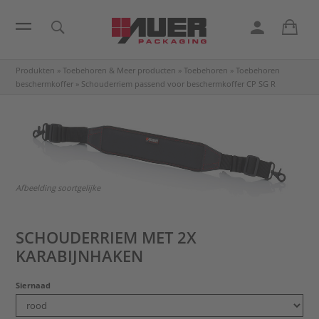
Produkten
»
Toebehoren & Meer producten
»
Toebehoren
»
Toebehoren
beschermkoffer
»
Schouderriem passend voor beschermkoffer
CP SG R
Afbeelding soortgelijke
SCHOUDERRIEM MET 2X
KARABIJNHAKEN
Siernaad