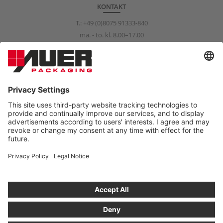
KONTAKT
T.:
+49 (0)8075 91333-840
ma. - to. kl. 8.00–17.00
fr. kl. 8.00–15.00
info@auer-packaging.com
PRIVATKUNDE?
Du kjøper nå som bedriftskunde. I butikken for privatkunder er alle
priser inkl. mva, og den lovbestemte angreretten på 14 dager
gjelder.