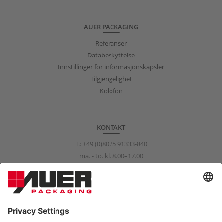
AUER PACKAGING
Referanser
Databeskyttelse
Innstillinger for informasjonskapsler
Tilgjengelighet
Kolofon
KONTAKT
T.:
+49 (0)8075 91333-840
ma. - to. kl. 8.00–17.00
fr. kl. 8.00–15.00
info@auer-packaging.com