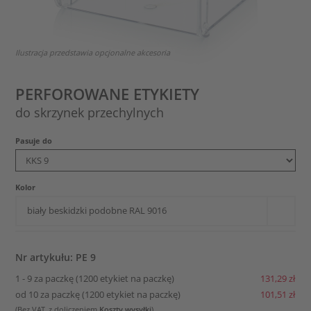
Ilustracja przedstawia opcjonalne akcesoria
PERFOROWANE ETYKIETY
do skrzynek przechylnych
Pasuje do
Kolor
biały beskidzki podobne RAL 9016
Nr artykułu: PE 9
1 - 9 za paczkę (1200 etykiet na paczkę)
131,29 zł
od 10 za paczkę (1200 etykiet na paczkę)
101,51 zł
(Bez VAT, z doliczeniem
Koszty wysyłki
)