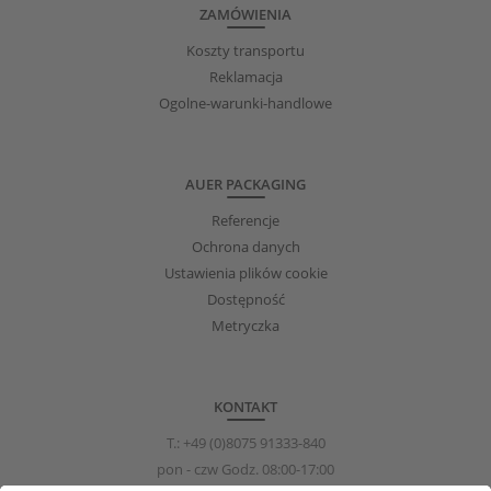
ZAMÓWIENIA
Koszty transportu
Reklamacja
Ogolne-warunki-handlowe
AUER PACKAGING
Referencje
Ochrona danych
Ustawienia plików cookie
Dostępność
Metryczka
KONTAKT
T.:
+49 (0)8075 91333-840
pon - czw Godz. 08:00-17:00