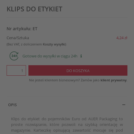
KLIPS DO ETYKIET
Nr artykułu: ET
Cena/Sztuka
4,24 zł
(Bez VAT, z doliczeniem
Koszty wysyłki
)
Gotowe do wysyłki w ciągu 24h
Nie jesteś klientem biznesowym? Zamów jako
klient prywatny
.
OPIS
Klips do etykiet do pojemników Euro od AUER Packaging to
proste rozwiązanie, które pozwoli na szybką orientację w
magazynie. Karteczkę opisującą zawartość mocuje się pod