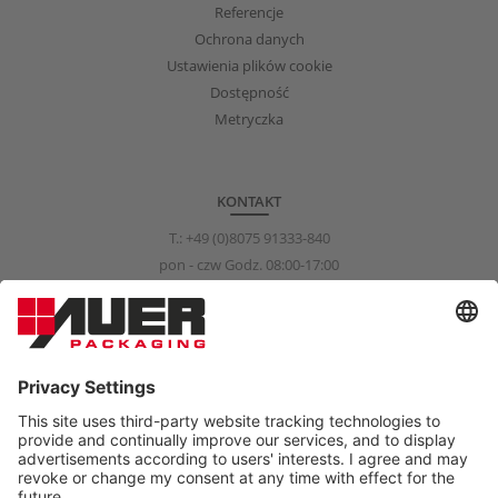
Referencje
Ochrona danych
Ustawienia plików cookie
Dostępność
Metryczka
KONTAKT
T.:
+49 (0)8075 91333-840
pon - czw Godz. 08:00-17:00
pią Godz. 08:00-15:00
info@auer-packaging.com