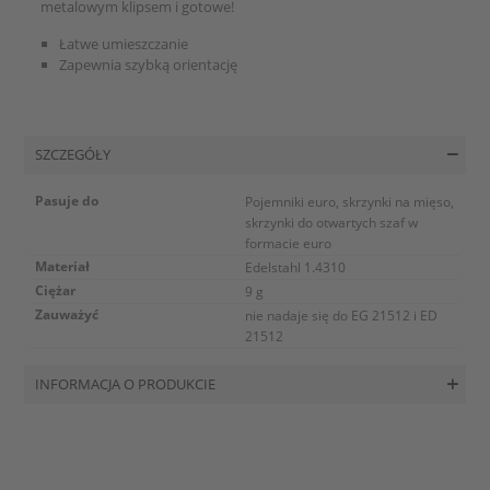
metalowym klipsem i gotowe!
Łatwe umieszczanie
Zapewnia szybką orientację
SZCZEGÓŁY
Pasuje do
Pojemniki euro, skrzynki na mięso,
skrzynki do otwartych szaf w
formacie euro
Materiał
Edelstahl 1.4310
Ciężar
9 g
Zauważyć
nie nadaje się do EG 21512 i ED
21512
INFORMACJA O PRODUKCIE