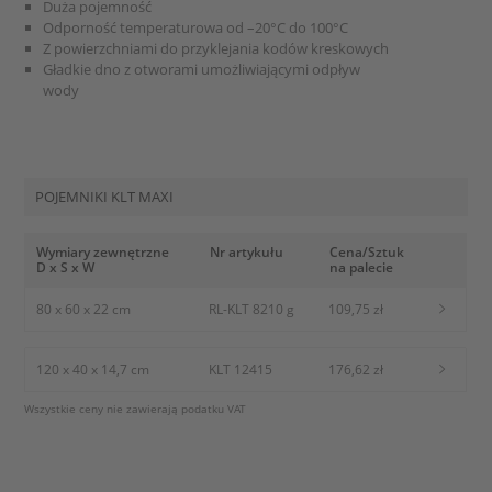
Duża pojemność
Odporność temperaturowa od –20°C do 100°C
Z powierzchniami do przyklejania kodów kreskowych
Gładkie dno z otworami umożliwiającymi odpływ
wody
POJEMNIKI KLT MAXI
Wymiary zewnętrzne
Nr artykułu
Cena/Sztuk
D x S x W
na palecie
80 x 60 x 22 cm
RL-KLT 8210 g
109,75 zł
120 x 40 x 14,7 cm
KLT 12415
176,62 zł
Wszystkie ceny nie zawierają podatku VAT