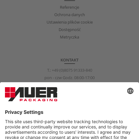
Referencje
Ochrona danych
Ustawienia plików cookie
Dostępność
Metryczka
KONTAKT
T.:
+49 (0)8075 91333-840
pon - czw Godz. 08:00-17:00
pią Godz. 08:00-15:00
info@auer-packaging.com