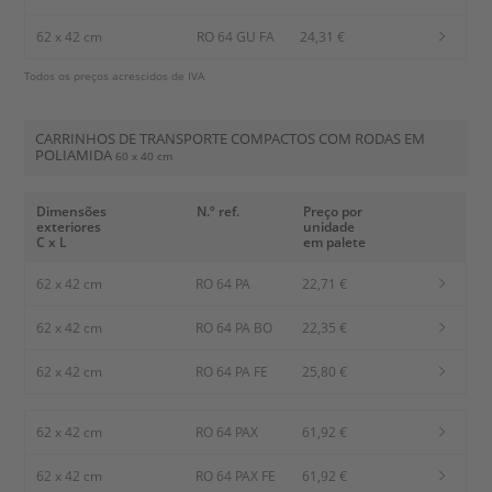
62 x 42 cm
RO 64 GU FA
24,31 €
Todos os preços acrescidos de IVA
CARRINHOS DE TRANSPORTE COMPACTOS COM RODAS EM
POLIAMIDA
60 x 40 cm
Dimensões
N.º ref.
Preço por
exteriores
unidade
C x L
em palete
62 x 42 cm
RO 64 PA
22,71 €
62 x 42 cm
RO 64 PA BO
22,35 €
62 x 42 cm
RO 64 PA FE
25,80 €
62 x 42 cm
RO 64 PAX
61,92 €
62 x 42 cm
RO 64 PAX FE
61,92 €