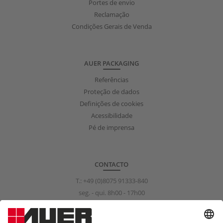
Portes de envio
Reclamação
Condições Gerais de Venda
AUER PACKAGING
Referências
Proteção de dados
Definições de cookies
Acessibilidade
Pé de imprensa
CONTACTO
T.:
+49 (0)8075 91333-840
seg. - qui. 8h00 - 17h00
sex. 8h00 - 15h00
info@auer-packaging.com