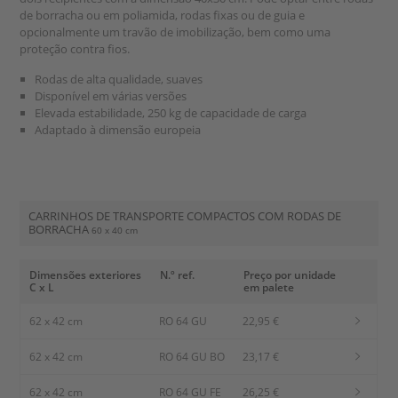
de borracha ou em poliamida, rodas fixas ou de guia e
opcionalmente um travão de imobilização, bem como uma
proteção contra fios.
Rodas de alta qualidade, suaves
Disponível em várias versões
Elevada estabilidade, 250 kg de capacidade de carga
Adaptado à dimensão europeia
CARRINHOS DE TRANSPORTE COMPACTOS COM RODAS DE
BORRACHA
60 x 40 cm
Dimensões exteriores
N.º ref.
Preço por unidade
C x L
em palete
62 x 42 cm
RO 64 GU
22,95 €
62 x 42 cm
RO 64 GU BO
23,17 €
62 x 42 cm
RO 64 GU FE
26,25 €