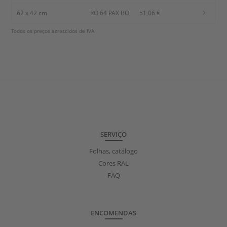
62 x 42 cm
RO 64 PAX BO
51,06 €
Todos os preços acrescidos de IVA
SERVIÇO
Folhas, catálogo
Cores RAL
FAQ
ENCOMENDAS