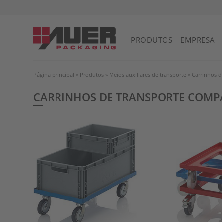
Reino Unido da Grã-Bretanha e Irlanda do Norte
PRODUTOS
EMPRESA
Página principal
»
Produtos
»
Meios auxiliares de transporte
»
Carrinhos d
CARRINHOS DE TRANSPORTE COM