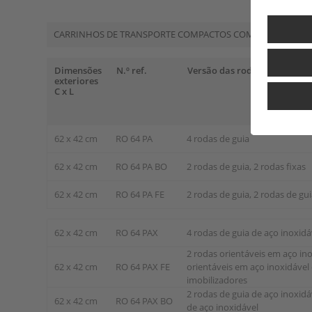
CARRINHOS DE TRANSPORTE COMPACTOS COM RODAS EM P
Dimensões
N.º ref.
Versão das rodas
exteriores
C x L
62 x 42 cm
RO 64 PA
4 rodas de guia
62 x 42 cm
RO 64 PA BO
2 rodas de guia, 2 rodas fixas
62 x 42 cm
RO 64 PA FE
2 rodas de guia, 2 rodas de gu
62 x 42 cm
RO 64 PAX
4 rodas de guia de aço inoxidá
2 rodas orientáveis em aço ino
62 x 42 cm
RO 64 PAX FE
orientáveis em aço inoxidáve
imobilizadores
2 rodas de guia de aço inoxidáv
62 x 42 cm
RO 64 PAX BO
de aço inoxidável