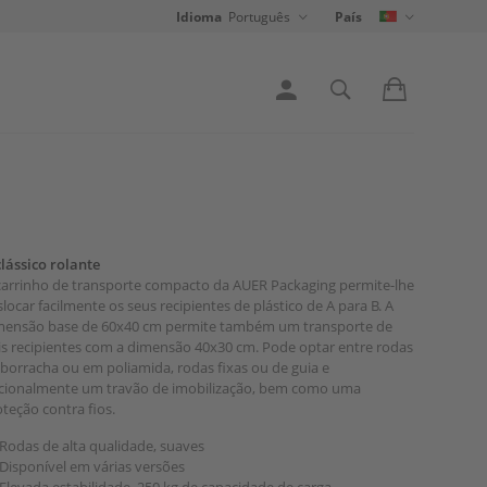
Idioma
Português
País
lássico rolante
carrinho de transporte compacto da AUER Packaging permite-lhe
locar facilmente os seus recipientes de plástico de A para B. A
mensão base de 60x40 cm permite também um transporte de
is recipientes com a dimensão 40x30 cm. Pode optar entre rodas
borracha ou em poliamida, rodas fixas ou de guia e
cionalmente um travão de imobilização, bem como uma
teção contra fios.
Rodas de alta qualidade, suaves
Disponível em várias versões