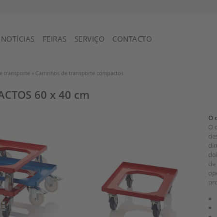
NOTÍCIAS
FEIRAS
SERVIÇO
CONTACTO
e transporte
»
Carrinhos de transporte compactos
PACTOS
60 x 40 cm
O c
O 
des
di
do
de 
op
pro