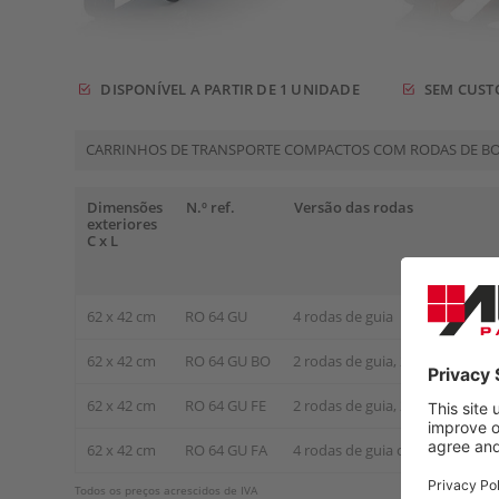
DISPONÍVEL A PARTIR DE 1 UNIDADE
SEM CUSTO
CARRINHOS DE TRANSPORTE COMPACTOS COM RODAS DE 
Dimensões
N.º ref.
Versão das rodas
exteriores
C x L
62 x 42 cm
RO 64 GU
4 rodas de guia
62 x 42 cm
RO 64 GU BO
2 rodas de guia, 2 rodas fixas
62 x 42 cm
RO 64 GU FE
2 rodas de guia, 2 rodas de gui
62 x 42 cm
RO 64 GU FA
4 rodas de guia com proteção c
Todos os preços acrescidos de IVA