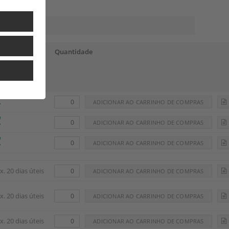
parado para
Quantidade
io em
x. 20 dias úteis
x. 20 dias úteis
x. 20 dias úteis