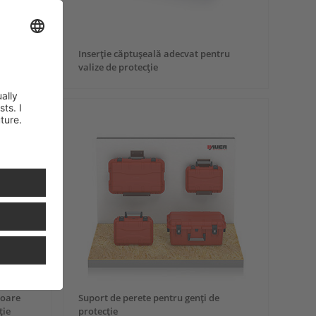
ta de
Inserţie căptuşeală adecvat pentru
valize de protecţie
ioare
Suport de perete pentru genți de
ţie
protecție