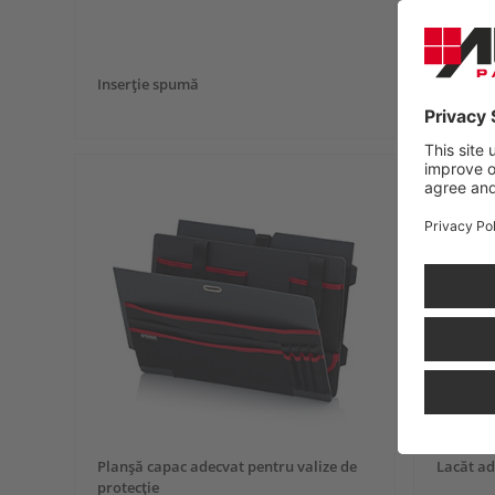
Inserţie spumă
Curea um
Planşă capac adecvat pentru valize de
Lacăt ad
protecţie