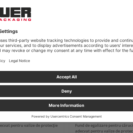
ăr pentru geanta de protecție
Compartimentator pentru gean
protecție cu capitonaj integral
ecvat pentru valize de protecţie
Fund de egalizare pentru căruc
adecvat pentru valize de protec