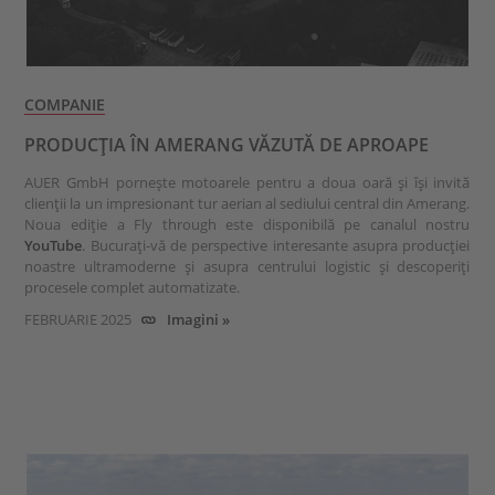
COMPANIE
PRODUCȚIA ÎN AMERANG VĂZUTĂ DE APROAPE
AUER GmbH pornește motoarele pentru a doua oară și își invită
clienții la un impresionant tur aerian al sediului central din Amerang.
Noua ediție a Fly through este disponibilă pe canalul nostru
YouTube
. Bucurați-vă de perspective interesante asupra producției
noastre ultramoderne și asupra centrului logistic și descoperiți
procesele complet automatizate.
FEBRUARIE 2025
Imagini »