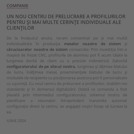
COMPANIE
UN NOU CENTRU DE PRELUCRARE A PROFILURILOR
PENTRU ȘI MAI MULTE CERINȚE INDIVIDUALE ALE
CLIENȚILOR
De la începutul anului, ne-am concentrat pe și mai multă
individualitate în producția
meselor noastre de sistem
și
cărucioarelor noastre de sistem
consacrate: Prin investiția într-o
mașină de frezat CNC, profilurile de aluminiu pot fi acum tăiate la
lungimea dorită de client cu o precizie milimetrică. Datorită
configuratorului de pe site-ul nostru
, lungimea și lățimea blatului
de lucru, înălțimea mesei, proeminențele blatului de lucru și
modulele de recipiente cu poziționarea acestora pot fi personalizate
cu ușurință. Cu noul centru de prelucrare a profilurilor, stabilim noi
standarde și în domeniul digitalizării: Odată ce comanda a fost
plasată prin intermediul configuratorului, sistemul nostru de
planificare a resurselor întreprinderii transmite automat
configurația direct la centru, iar angajații noștri încep să lucreze la
ea.
IUNIE 2024