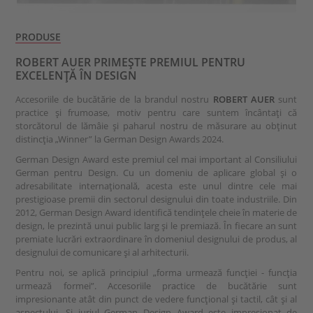
PRODUSE
ROBERT AUER PRIMEȘTE PREMIUL PENTRU
EXCELENȚĂ ÎN DESIGN
Accesoriile de bucătărie de la brandul nostru
ROBERT AUER
sunt
practice și frumoase, motiv pentru care suntem încântați că
storcătorul de lămâie și paharul nostru de măsurare au obținut
distincția „Winner” la German Design Awards 2024.
German Design Award este premiul cel mai important al Consiliului
German pentru Design. Cu un domeniu de aplicare global și o
adresabilitate internațională, acesta este unul dintre cele mai
prestigioase premii din sectorul designului din toate industriile. Din
2012, German Design Award identifică tendințele cheie în materie de
design, le prezintă unui public larg și le premiază. În fiecare an sunt
premiate lucrări extraordinare în domeniul designului de produs, al
designului de comunicare și al arhitecturii.
Pentru noi, se aplică principiul „forma urmează funcției - funcția
urmează formei”. Accesoriile practice de bucătărie sunt
impresionante atât din punct de vedere funcțional și tactil, cât și al
aspectului. Și juriul German Design Award este impresionat de