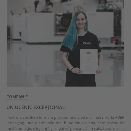
COMPANIE
UN UCENIC EXCEPȚIONAL
Pentru a absolvi o formare profesională la cel mai înalt nivel la AUER
Packaging, una dintre cele mai bune din Bavaria, este nevoie de
multă ambiție, sârguință și inițiativă personală. În calitate de ucenic