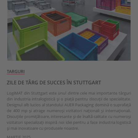
TARGURI
ZILE DE TÂRG DE SUCCES ÎN STUTTGART
LogiMAT din Stuttgart este unul dintre cele mai importante târguri
din industria intralogistică și o piață pentru discuții de specialitate.
Designul alb lucios al standului AUER Packaging domină o suprafață
de 400 mp și atrage numeroși vizitatori naționali și internaționali.
Discuțiile promițătoare, interesante și de înaltă calitate cu numeroși
vizitatori specializați inspiră noi idei pentru a face industria logistică
și mai inovatoare cu produsele noastre.
MARTIE 2025