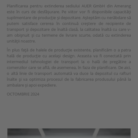
Planificarea pentru extinderea sediului AUER GmbH din Amerang
este în curs de desfășurare. Pe viitor vor fi disponibile capacități
suplimentare de producție și depozitare. Așteptăm cu nerăbdare să
putem satisface cererea în continuă creștere de recipiente de
transport și depozitare de înaltă clasă, la calitatea înaltă cu care v-
am obișnuit și cu termene de livrare scurte, odată cu extinderea
unității noastre.
În plus față de halele de producție existente, planificăm o a patra
hală de producție cu același design. Aceasta va fi conectată prin
intermediul tehnologiei de transport la o hală de pregătire a
comenzilor care se află, de asemenea, în faza de planificare. De aici,
o altă linie de transport automată va duce la depozitul cu rafturi
înalte și va optimiza procesul de la fabricarea produsului până la
ambalare și apoi expediere.
OCTOMBRIE 2024