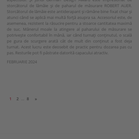
storcătorul de lămâie și de paharul de măsurare ROBERT AUER.
Storcătorul de lămâie este antiderapant și rămâne bine fixat chiar și
atunci când se aplică mai multă forță asupra sa. Accesoriul este, de
asemenea, rezistent la răsucire pentru a stoarce cantitatea maximă
de suc. Mânerul moale la atingere al paharului de măsurare se
potrivește confortabil în mână, iar când turnați conținutul, o scală
pe gura de scurgere arată cât de mult din conținut a fost deja
turnat. Acest lucru este deosebit de practic pentru dozarea pas cu
pas. Resturile pot fi păstrate datorită capacului atractiv.
FEBRUARIE 2024
1
2
…
8
»