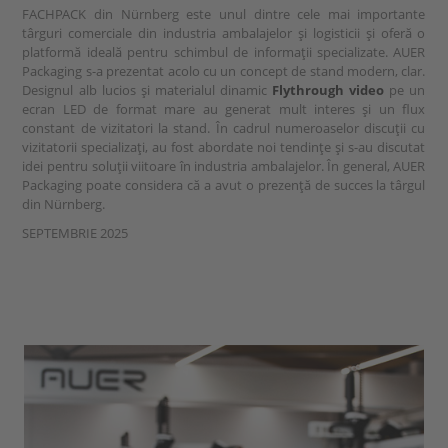
FACHPACK din Nürnberg este unul dintre cele mai importante
târguri comerciale din industria ambalajelor și logisticii și oferă o
platformă ideală pentru schimbul de informații specializate. AUER
Packaging s-a prezentat acolo cu un concept de stand modern, clar.
Designul alb lucios și materialul dinamic
Flythrough video
pe un
ecran LED de format mare au generat mult interes și un flux
constant de vizitatori la stand. În cadrul numeroaselor discuții cu
vizitatorii specializați, au fost abordate noi tendințe și s-au discutat
idei pentru soluții viitoare în industria ambalajelor. În general, AUER
Packaging poate considera că a avut o prezență de succes la târgul
din Nürnberg.
SEPTEMBRIE 2025