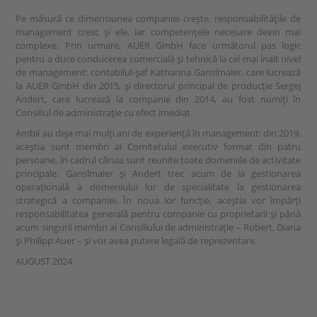
Pe măsură ce dimensiunea companiei crește, responsabilitățile de
management cresc și ele, iar competențele necesare devin mai
complexe. Prin urmare, AUER GmbH face următorul pas logic
pentru a duce conducerea comercială și tehnică la cel mai înalt nivel
de management: contabilul-șef Katharina Ganslmaier, care lucrează
la AUER GmbH din 2015, și directorul principal de producție Sergej
Andert, care lucrează la companie din 2014, au fost numiți în
Consiliul de administrație cu efect imediat.
Ambii au deja mai mulți ani de experiență în management: din 2019,
aceștia sunt membri ai Comitetului executiv format din patru
persoane, în cadrul căruia sunt reunite toate domeniile de activitate
principale. Ganslmaier și Andert trec acum de la gestionarea
operațională a domeniului lor de specialitate la gestionarea
strategică a companiei. În noua lor funcție, aceștia vor împărți
responsabilitatea generală pentru companie cu proprietarii și până
acum singurii membri ai Consiliului de administrație – Robert, Diana
și Philipp Auer – și vor avea putere legală de reprezentare.
AUGUST 2024