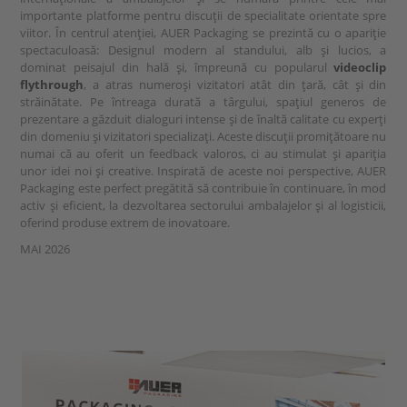
importante platforme pentru discuții de specialitate orientate spre
viitor. În centrul atenției, AUER Packaging se prezintă cu o apariție
spectaculoasă: Designul modern al standului, alb și lucios, a
dominat peisajul din hală și, împreună cu popularul
videoclip
flythrough
, a atras numeroși vizitatori atât din țară, cât și din
străinătate. Pe întreaga durată a târgului, spațiul generos de
prezentare a găzduit dialoguri intense și de înaltă calitate cu experți
din domeniu și vizitatori specializați. Aceste discuții promițătoare nu
numai că au oferit un feedback valoros, ci au stimulat și apariția
unor idei noi și creative. Inspirată de aceste noi perspective, AUER
Packaging este perfect pregătită să contribuie în continuare, în mod
activ și eficient, la dezvoltarea sectorului ambalajelor și al logisticii,
oferind produse extrem de inovatoare.
MAI 2026