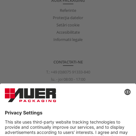
AUER PACKAGING
Referinte
Protecţia datelor
Setări cookie
Accesibilitate
Informatii legale
CONTACTATI-NE
T.:
+49 (0)8075 91333-840
lu. - joi 08:00 - 17:00
vi. 08:00 - 15:00
info@auer-packaging.com