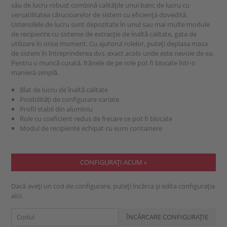
său de lucru robust combină calitățile unui banc de lucru cu
versatilitatea cărucioarelor de sistem cu eficiență dovedită.
Ustensilele de lucru sunt depozitate în unul sau mai multe module
de recipiente cu sisteme de extracție de înaltă calitate, gata de
utilizare în orice moment. Cu ajutorul rolelor, puteți deplasa masa
de sistem în întreprinderea dvs. exact acolo unde este nevoie de ea.
Pentru o muncă curată, frânele de pe role pot fi blocate într-o
manieră simplă.
Blat de lucru de înaltă calitate
Posibilități de configurare variate
Profil stabil din aluminiu
Role cu coeficient redus de frecare ce pot fi blocate
Modul de recipiente echipat cu euro containere
CONFIGURAŢI ACUM »
Dacă aveți un cod de configurare, puteți încărca și edita configurația
aici: