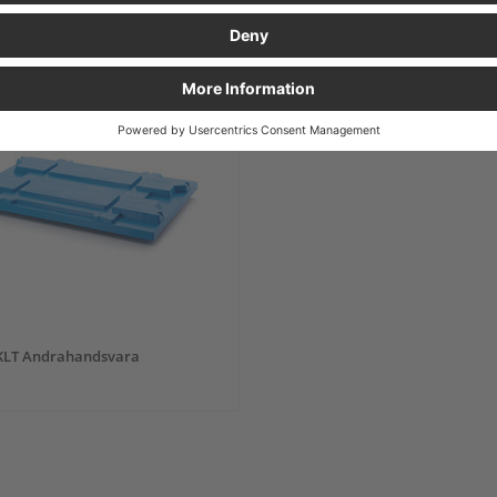
%
DSVARA
 KLT Andrahandsvara