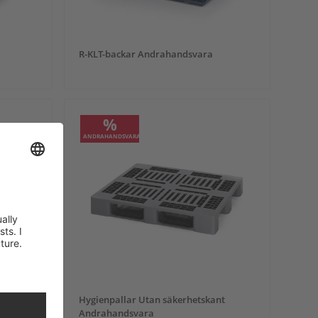
a
R-KLT-backar Andrahandsvara
%
ANDRAHANDSVARA
nt
Hygienpallar Utan säkerhetskant
Andrahandsvara