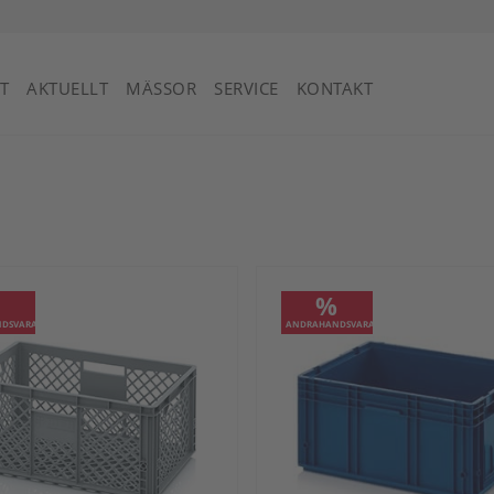
Saint Vincent och Grenadinerna
T
AKTUELLT
MÄSSOR
SERVICE
KONTAKT
%
%
DSVARA
ANDRAHANDSVARA