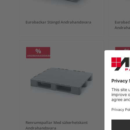
Eurobackar Stängd Andrahandsvara
Eurobac
Andraha
%
ANDRAHANDSVARA
ANDRAHAN
Renrumspallar Med säkerhetskant
Renrums
Andrahandsvara
Andraha