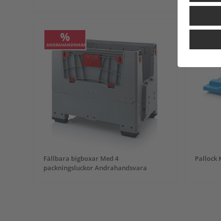
%
ANDRAHANDSVARA
ANDRAHAN
Fällbara bigboxar Med 4
Pallock
packningsluckor Andrahandsvara