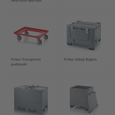
večkratno uporabo
Pribor Transportni
Pribor Zaboji Bigbox
podstavki