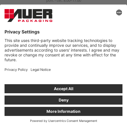
pon. - čet. 8.00–17.00
pet. 8.00–15.00
info@auer-packaging.com
FIZIČNA STRANKA?
Trenutno nakupujete kot podjetje. V trgovini kot privatna oseba
veljajo cene z DDV ter velja zakonska pravica do vrnitve
kupljenega blaga v roku 14 dni.
NAROČILO PRIVATNE STRANKE